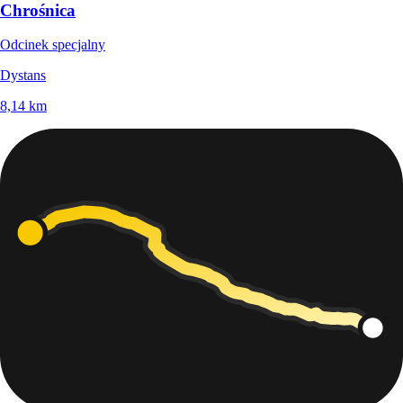
Chrośnica
Odcinek specjalny
Dystans
8,14
km