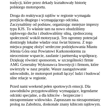
tradycji, które przez dekady kształtowały historię
polskiego motorsportu.
Droga do reaktywacji rajdów w regionie wymagała
przejścia długiego i wymagającego odcinka.
Zaczynaliśmy od podstaw, organizując mniejsze imprezy
typu KJS. To właśnie tam na nowo obudziliśmy
rajdowego ducha i zbudowaliśmy silną, zjednoczoną
społeczność wokół motoryzacji. Ten ogromny potencjał
dostrzegły lokalne władze oraz świat biznesu. Z tego
miejsca pragnę złożyć serdeczne podziękowania Miastu
Jelenia Góra oraz Powiatowi Karkonoskiemu za
nieocenione wsparcie, zaufanie i partnerską współpracę.
Dziękuję również sponsorom, w szczególności firmie
AMG Generalny Wykonawca Inwestycji i firmom, które
uwierzyły w nasz projekt. Wasze zaangażowanie
udowodniło, że motorsport potrafi łączyć ludzi i budować
silne relacje w regionie.
Przed nami weekend pełen sportowych emocji. Dla
zawodników przygotowaliśmy wymagające, legendarne
odcinki specjalne, a dla kibiców - bezpieczne i
niezapomniane widowisko. Zapraszam na niezapomniany
prolog na Zabobrzu, doskonale znany kibicom rajdowym.