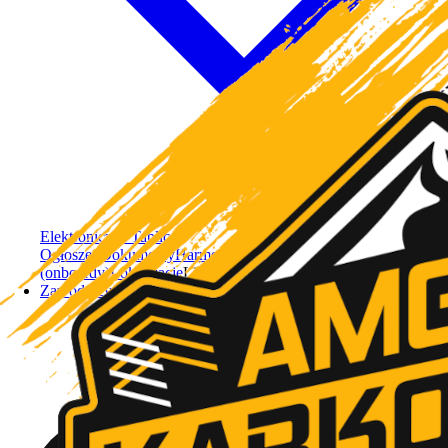
Elektroniczna Tablica
Ogłoszeń
Dokumenty
Harmonogram
Odcinki Specjalne
(onboardy)
Lokalizacje
Lista Startowa
Zawodnicy RS