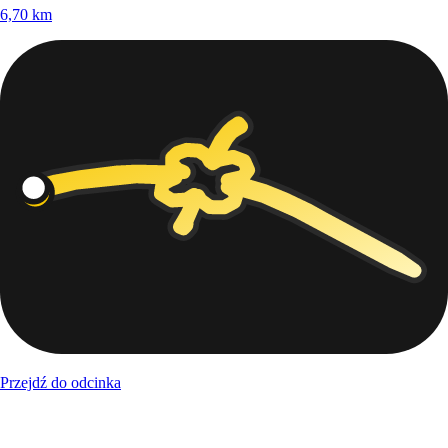
6,70
km
Przejdź do odcinka