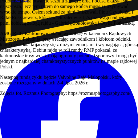
Podobnie jak na otwarcie sezonu załoga Forda Focusa okazała się
najszybsza, lecz tym razem do samego końca musieli utrzymywać
wysokie tempo. Osiem sekund za nimi finiszowali Piotr Czypionka i
Rafał Ruszkiewicz, którzy mieli zaledwie 1,7s przewagi nad jedyną w
pełni kobiecą załogą rajdu - Gabrielą Sokołowską i Otylią Potkańską.
AMG Rally Karkonosze udanie wpisał się w kalendarz Rajdowych
Mistrzostw Południa, przywracając zawodnikom i kibicom odcinki,
które przez lata kojarzyły się z dużymi emocjami i wymagającą, górską
charakterystyką. Debiut rajdu w roli rundy RMP pokazał, że
karkonoskie trasy wciąż mają ogromny potencjał sportowy i mogą być
jednym z najbardziej charakterystycznych punktów na mapie rajdowej
Polski.
Następną rundą cyklu będzie Valvoline Rajd Małopolski, który
zostanie rozegrany w dniach 2-4 lipca 2026 r.
Zdjęcia fot. Rozmus Photography: https://rozmusphotography.com/