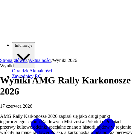
Informacje
Strona główna
/
Aktualności
/
Wyniki 2026
Wyniki
O rajdzie
Aktualności
Zawodnicy RO
Wyniki AMG Rally Karkonosze
2026
17 czerwca 2026
AMG Rally Karkonosze 2026 zapisał się jako drugi punkt
tegorocznego sezonu Rajdowych Mistrzostw Południa. Po latach
przerwy kultowe odcinki specjalne znane z historii rajdów w regionie
wróciły na mapę rajdowej Polski, a karkonoska runda po raz pierwszy