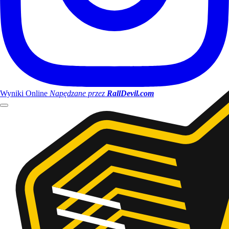
Wyniki Online
Napędzane przez
RallDevil.com