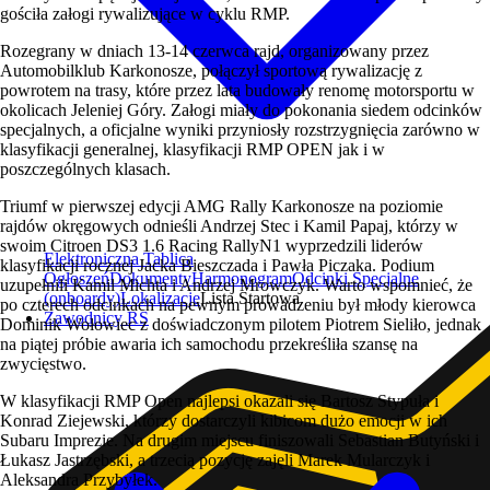
gościła załogi rywalizujące w cyklu RMP.
Rozegrany w dniach 13-14 czerwca rajd, organizowany przez
Automobilklub Karkonosze, połączył sportową rywalizację z
powrotem na trasy, które przez lata budowały renomę motorsportu w
okolicach Jeleniej Góry. Załogi miały do pokonania siedem odcinków
specjalnych, a oficjalne wyniki przyniosły rozstrzygnięcia zarówno w
klasyfikacji generalnej, klasyfikacji RMP OPEN jak i w
poszczególnych klasach.
Triumf w pierwszej edycji AMG Rally Karkonosze na poziomie
rajdów okręgowych odnieśli Andrzej Stec i Kamil Papaj, którzy w
swoim Citroen DS3 1.6 Racing RallyN1 wyprzedzili liderów
Elektroniczna Tablica
klasyfikacji rocznej Jacka Bieszczada i Pawła Piczaka. Podium
Ogłoszeń
Dokumenty
Harmonogram
Odcinki Specjalne
uzupełnili Kamil Michta i Andrzej Mrowczyk. Warto wspomnieć, że
(onboardy)
Lokalizacje
Lista Startowa
po czterech odcinkach na pewnym prowadzeniu był młody kierowca
Zawodnicy RS
Dominik Wołowiec z doświadczonym pilotem Piotrem Sieliło, jednak
na piątej próbie awaria ich samochodu przekreśliła szansę na
zwycięstwo.
W klasyfikacji RMP Open najlepsi okazali się Bartosz Stypuła i
Konrad Ziejewski, którzy dostarczyli kibicom dużo emocji w ich
Subaru Imprezie. Na drugim miejscu finiszowali Sebastian Butyński i
Łukasz Jastrzębski, a trzecią pozycję zajęli Marek Mularczyk i
Aleksandra Przybyłek.